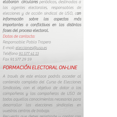
elaboran circulares
periódicas, destinadas a
los agentes electorales, responsables de
elecciones y de acción sindical de USO, c
on
información sobre los aspectos más
importantes o conflictivos en las distintas
fases del proceso electoral.
Datos de contacto:
Responsable: Pablo Trapero
E-mail:
elecciones@uso.es
Teléfono
91 577 41 13
Fax
91 577 29 59
FORMACIÓN ELECTORAL ON
-LINE
A través de este enlace podrás acceder al
contenido completo del Curso de Elecciones
Sindicales, con el objetivo de dotar a los
compañeros y las compañeras de USO de
todos aquellos conocimientos necesarios para
desarrollar las elecciones sindicales en
vuestros centros de trabajo.
Recuerda que debes registrarte y contar con