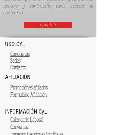
usuario y contraseña para acceder al
contenido
apuntate
USO CYL
Conocenos
Sedes
Contacto
AFILIACIÓN
Promociónes afiliados
Formulario Afiliación
INFORMACIÓN CyL
Calendario Laboral
Convenios
Impresos Elecciones Sindicales