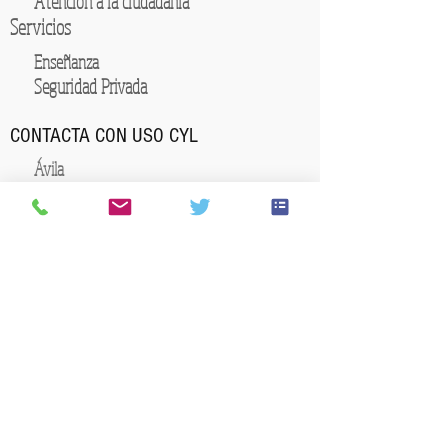
Atención a la ciudadanía
Servicios
Enseñanza
Seguridad Privada
CONTACTA CON USO CYL
Ávila
Burgos
Miranda de Ebro
Aranda de Duero
Briviesca
León
Ponferrada
Santa Lucia
Laciana
Palencia
Salamanca
Soria
Zamora