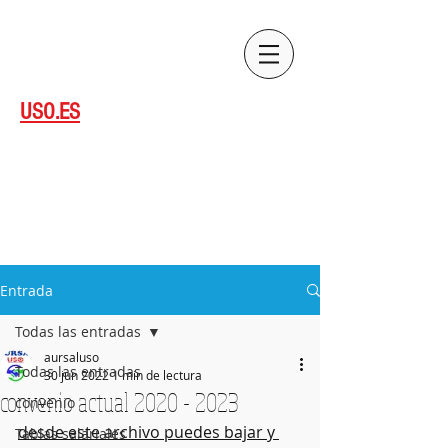
Sedes
Contacto
USO.ES
CYL
Afiliate
Entrada
Todas las entradas
aursaluso
Todas las entradas
30 jun 2022
1 min de lectura
convenio actual 2020 - 2023
convenio
desde este archivo puedes bajar y 
Tablas salariales