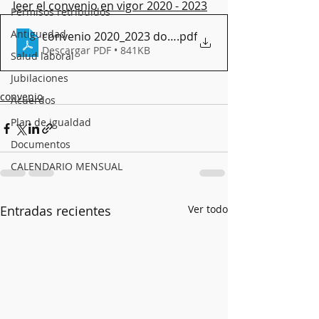
leer el convenio en vigor 2020 - 2023
Permisos retribuidos
Antiguedad
convenio 2020_2023 docx
.pdf
Descargar PDF • 841KB
Salud laboral
Jubilaciones
convenio
Acuerdos
Plan de igualdad
Documentos
CALENDARIO MENSUAL
Entradas recientes
Ver todo