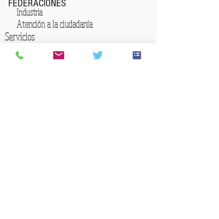
FEDERACIONES
Industria
Atención a la ciudadanía
Servicios
Enseñanza
Seguridad Privada
CONTACTA CON USO CYL
Ávila
Burgos
Miranda de Ebro
Aranda de Duero
Briviesca
León
Ponferrada
Santa Lucia
Laciana
Palencia