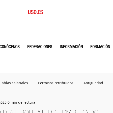
blicaciones
Afiliate
USO.ES
CYL
CONÓCENOS
FEDERACIONES
INFORMACIÓN
FORMACIÓN
Tablas salariales
Permisos retribuidos
Antiguedad
2025
0 min de lectura
Plan de igualdad
Documentos
CALENDARIO MENSUAL