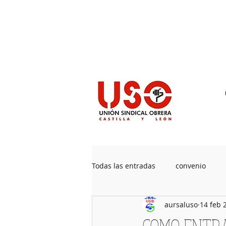
Sedes
Contacto
Prensa
Pu
Todas las entradas
convenio
aursaluso
14 feb 
Jubilaciones
Acuerdos