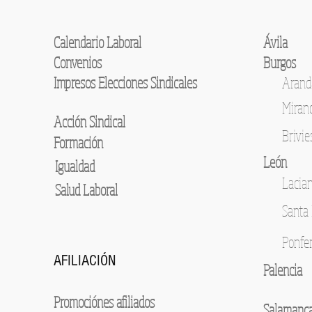
DOCUMENTOS
Calendario Laboral
Ávila
Convenios
Burgos
Impresos Elecciones Sindicales
Arand
Trabaj
autobu
Miran
Acción Sindical
Brivie
Formación
León
Igualdad
Lacia
Salud Laboral
Santa 
Ponfe
AFILIACIÓN
Palencia
Promociónes afiliados
Salamanc