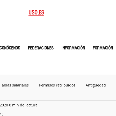
blicaciones
Afiliate
USO.ES
CYL
CONÓCENOS
FEDERACIONES
INFORMACIÓN
FORMACIÓN
Tablas salariales
Permisos retribuidos
Antiguedad
 2020
0 min de lectura
Plan de igualdad
Documentos
CALENDARIO MENSUAL