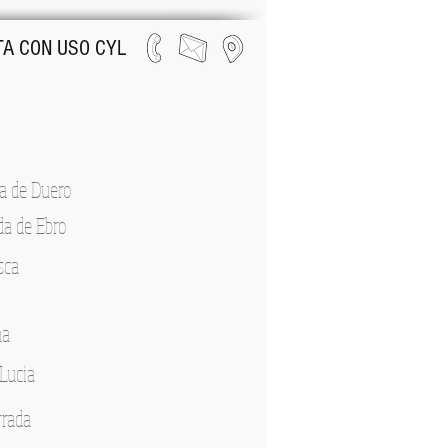
A CON USO CYL
a de Duero
da de Ebro
sca
na
Lucia
rrada