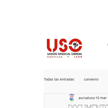
Sedes
Contacto
Prensa
Pu
Todas las entradas
convenio
aursaluso
10 mar
Jubilaciones
Acuerdos