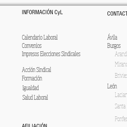
INFORMACIÓN CyL
CONTACT
Calendario Laboral
Ávila
Convenios
Burgos
Impresos Elecciones Sindicales
Arand
Miran
Acción Sindical
Brivie
Formación
León
Igualdad
Lacia
Salud Laboral
Santa 
Ponfe
AFILIACIÓN