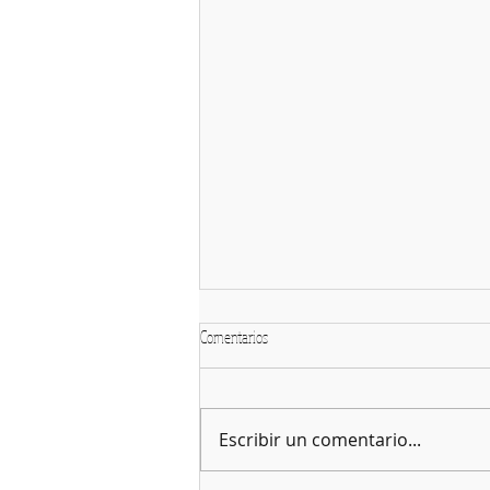
CONVENIO ACTUAL 2024-2027
Comentarios
Desde este archivo puedes ver
el convenio actual
Escribir un comentario...