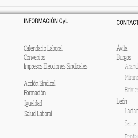
COMO 
EMPL
INFORMACIÓN CyL
CONTACT
Calendario Laboral
Ávila
Convenios
Burgos
Impresos Elecciones Sindicales
Arand
Miran
Acción Sindical
Brivie
Formación
León
Igualdad
Lacia
Salud Laboral
Santa 
Ponfe