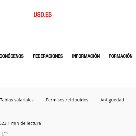
blicaciones
Afiliate
USO.ES
CYL
CONÓCENOS
FEDERACIONES
INFORMACIÓN
FORMACIÓN
Tablas salariales
Permisos retribuidos
Antiguedad
2023
1 min de lectura
Plan de igualdad
Documentos
CALENDARIO MENSUAL