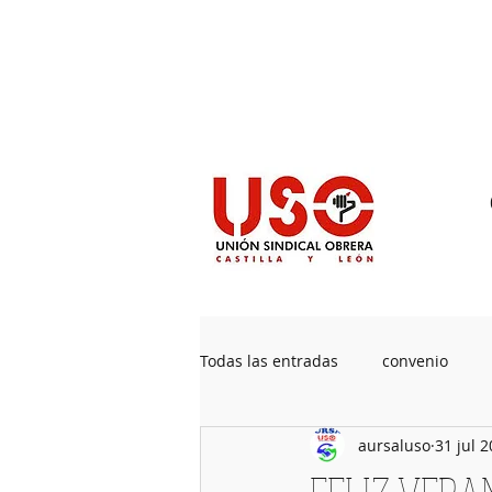
Sedes
Contacto
Prensa
Pu
Todas las entradas
convenio
aursaluso
31 jul 
Jubilaciones
Acuerdos