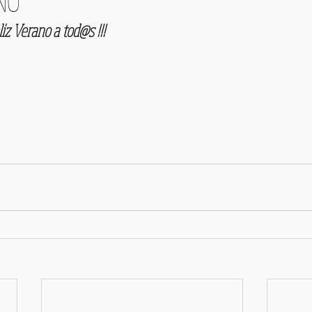
NO
eliz Verano a tod@s !!!