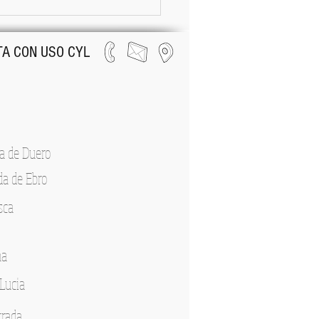
ENTRAR AL PORTAL DEL
EADO
A CON USO CYL
a de Duero
da de Ebro
sca
na
Lucia
rrada