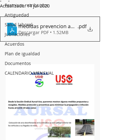
Permisos retribuidos
Actualizado:
14 jul 2020
Antiguedad
Salud laboral
medidas prevencion aursal
.pdf
Descargar PDF • 1.52MB
Jubilaciones
Acuerdos
Plan de igualdad
Documentos
CALENDARIO MENSUAL