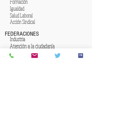
Formación
Igualdad
Salud Laboral
Acción Sindical
FEDERACIONES
Industria
Atención a la ciudadanía
Servicios
Enseñanza
Seguridad Privada
CONTACTA CON USO CYL
Ávila
Burgos
Miranda de Ebro
Aranda de Duero
Briviesca