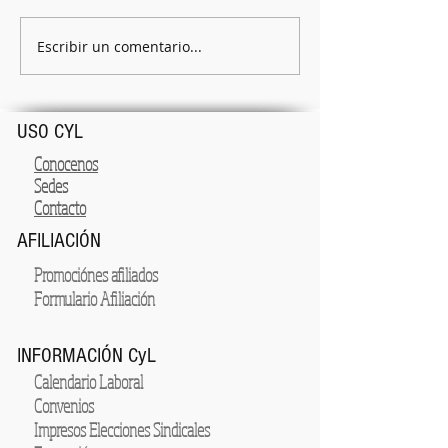
Tablas salariales 2026
Escribir un comentario...
COMO ENTRAR AL POR
EMPLEADO
USO CYL
Conocenos
Sedes
Contacto
AFILIACIÓN
Promociónes afiliados
Formulario Afiliación
INFORMACIÓN CyL
Calendario Laboral
Convenios
Impresos Elecciones Sindicales